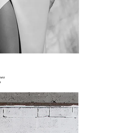
ses
n