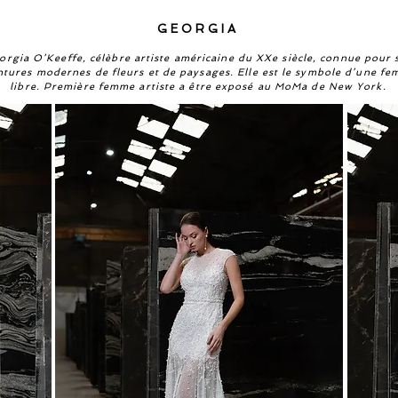
GEORGIA
orgia O’Keeffe, célèbre artiste américaine du XXe siècle, connue pour 
ntures modernes de fleurs et de paysages
. Elle est le symbole d’une f
libre. Première femme artiste a être exposé au MoMa de New York.