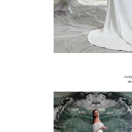
Judy
œu