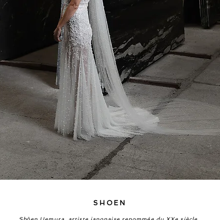
SHOEN
Shōen Uemura, artiste japonaise renommée du XXe siècle,