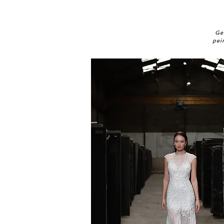
Ge
pei