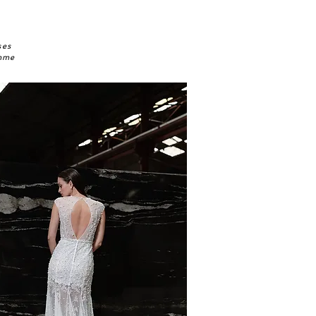
ses
emme