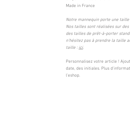
Made in France
Notre mannequin porte une taill
Nos tailles sont réalisées sur des
des tailles de prêt-à-porter stand
n’hésitez pas à prendre la taille 
taille :
ici
.
Personnalisez votre article ! Ajou
date, des initiales. Plus d'informa
l'eshop.
40 RUE BRE
0