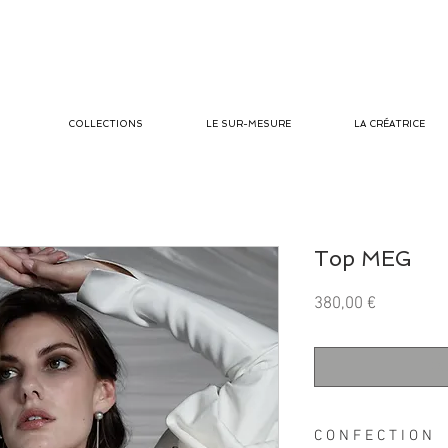
COLLECTIONS
LE SUR-MESURE
LA CRÉATRICE
Top MEG
Prix
380,00 €
Ru
C O N F E C T I O N