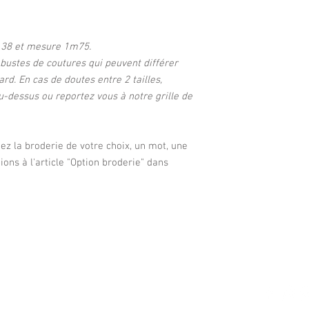
e 38 et mesure 1m75.
 bustes de coutures qui peuvent différer
ard. En cas de doutes entre 2 tailles,
au-dessus ou reportez vous à notre grille de
tez la broderie de votre choix, un mot, une
tions à l'article "Option broderie" dans
CONTACT
S U I V E Z -
S
TEUIL 13006 MARSEILLE
9.51.22.36.02